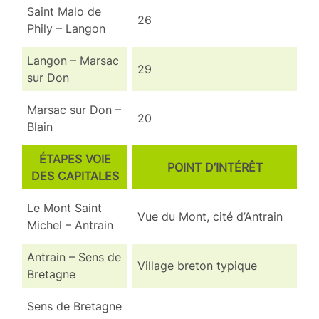
Saint Malo de
26
Phily – Langon
Langon – Marsac
29
sur Don
Marsac sur Don –
20
Blain
ÉTAPES VOIE
POINT D’INTÉRÊT
DES CAPITALES
Le Mont Saint
Vue du Mont, cité d’Antrain
Michel – Antrain
Antrain – Sens de
Village breton typique
Bretagne
Sens de Bretagne