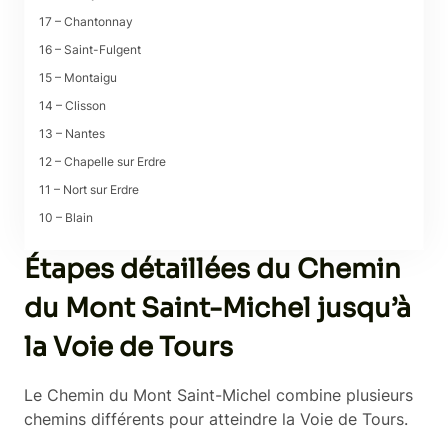
17 – Chantonnay
16 – Saint-Fulgent
15 – Montaigu
14 – Clisson
13 – Nantes
12 – Chapelle sur Erdre
11 – Nort sur Erdre
10 – Blain
9 – Marsac sur Don
Étapes détaillées du Chemin
8 – Langon
du Mont Saint-Michel jusqu’à
7 – Saint Malo de Phily
6 – Bruz
la Voie de Tours
5 – Rennes
4 – Saint Medard sur Ille
Le Chemin du Mont Saint-Michel combine plusieurs
3 – Sens de Bretagne
chemins différents pour atteindre la Voie de Tours.
2 – Antrain