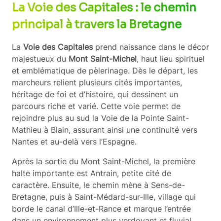
La Voie des Capitales : le chemin
1 – Mont Saint Michel
principal à travers la Bretagne
Voie des Capitales
Voie de la Pointe Saint-Mathieu
La
Voie des Capitales
prend naissance dans le décor
Chemin Vendéen
majestueux du
Mont Saint-Michel
, haut lieu spirituel
Du Chemin Vendéen à la Voie de Tours
et emblématique de pèlerinage. Dès le départ, les
marcheurs relient plusieurs cités importantes,
héritage de foi et d’histoire, qui dessinent un
parcours riche et varié. Cette voie permet de
rejoindre plus au sud la Voie de la Pointe Saint-
Mathieu à Blain, assurant ainsi une continuité vers
Nantes et au-delà vers l’Espagne.
Après la sortie du Mont Saint-Michel, la première
halte importante est Antrain, petite cité de
caractère. Ensuite, le chemin mène à Sens-de-
Bretagne, puis à Saint-Médard-sur-Ille, village qui
borde le canal d’Ille-et-Rance et marque l’entrée
dans un environnement plus verdoyant et fluvial.