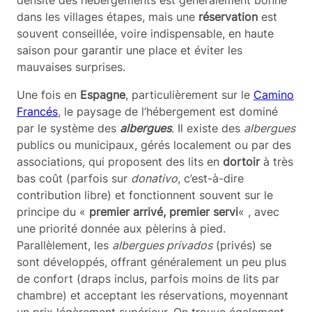
dans les villages étapes, mais une
réservation
est
souvent conseillée, voire indispensable, en haute
saison pour garantir une place et éviter les
mauvaises surprises.
Une fois en
Espagne
, particulièrement sur le
Camino
Francés
, le paysage de l’hébergement est dominé
par le système des
albergues
. Il existe des
albergues
publics ou municipaux, gérés localement ou par des
associations, qui proposent des lits en
dortoir
à très
bas coût (parfois sur
donativo
, c’est-à-dire
contribution libre) et fonctionnent souvent sur le
principe du «
premier arrivé, premier servi
« , avec
une priorité donnée aux pèlerins à pied.
Parallèlement, les
albergues privados
(privés) se
sont développés, offrant généralement un peu plus
de confort (draps inclus, parfois moins de lits par
chambre) et acceptant les réservations, moyennant
un prix légèrement supérieur. On trouve également